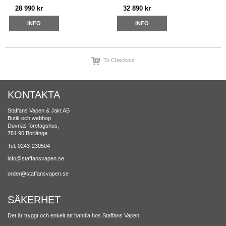
28 990 kr
32 890 kr
INFO
INFO
To Checkout
KONTAKTA
Staffans Vapen & Jakt AB
Butik och webhop
Duvnäs företagshus,
781 90 Borlänge
Tel: 0243-230504
info@staffansvapen.se
order@staffansvapen.se
SÄKERHET
Det är tryggt och enkelt att handla hos Staffans Vapen.