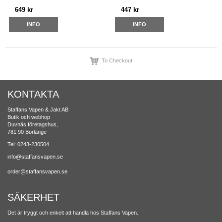
649 kr
447 kr
INFO
INFO
To Checkout
KONTAKTA
Staffans Vapen & Jakt AB
Butik och webhop
Duvnäs företagshus,
781 90 Borlänge
Tel: 0243-230504
info@staffansvapen.se
order@staffansvapen.se
SÄKERHET
Det är tryggt och enkelt att handla hos Staffans Vapen.