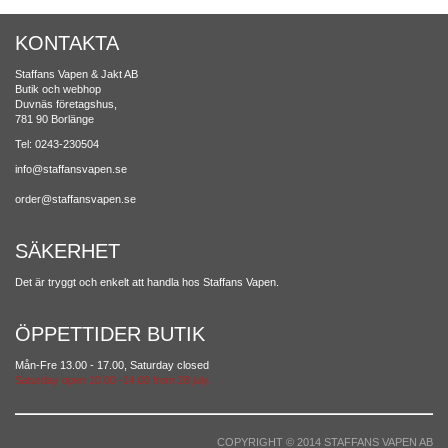
KONTAKTA
Staffans Vapen & Jakt AB
Butik och webhop
Duvnäs företagshus,
781 90 Borlänge
Tel: 0243-230504
info@staffansvapen.se
order@staffansvapen.se
SÄKERHET
Det är tryggt och enkelt att handla hos Staffans Vapen.
ÖPPETTIDER BUTIK
Mån-Fre 13.00 - 17.00, Saturday closed
Saturday open 10.00 -14.00 from 28 july.
COPYRIGHT © 2014 STAFFANS VAPEN AB