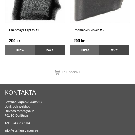
Pachmayr SlipOn #4
Pachmayr SlipOn #5
200 kr
200 kr
INFO
BUY
INFO
BUY
To Checkout
KONTAKTA
Staffans Vapen & Jakt AB
Butik och webhop
Duvnäs företagshus,
781 90 Borlänge
Tel: 0243-230504
info@staffansvapen.se