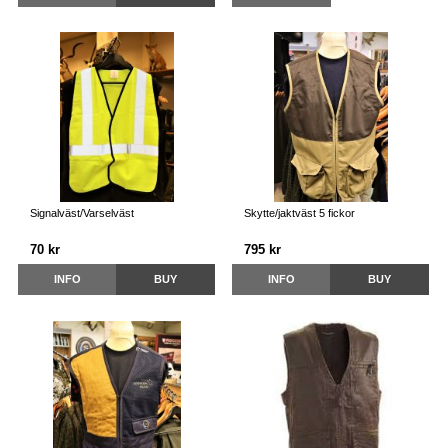
Signalväst/Varselväst
Skytte/jaktväst 5 fickor
70 kr
795 kr
INFO
BUY
INFO
BUY