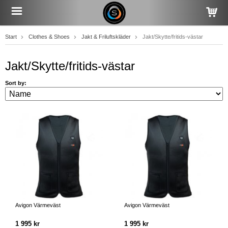
Start
Clothes & Shoes
Jakt & Friluftskläder
Jakt/Skytte/fritids-västar
Jakt/Skytte/fritids-västar
Sort by:
Avigon Värmeväst
Avigon Värmeväst
1 995 kr
1 995 kr