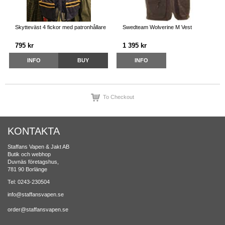
Skytteväst 4 fickor med patronhållare
Swedteam Wolverine M Vest
795 kr
1 395 kr
INFO
BUY
INFO
To Checkout
KONTAKTA
Staffans Vapen & Jakt AB
Butik och webhop
Duvnäs företagshus,
781 90 Borlänge
Tel: 0243-230504
info@staffansvapen.se
order@staffansvapen.se