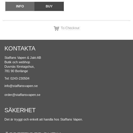
INFO
BUY
To Checkout
KONTAKTA
Staffans Vapen & Jakt AB
Butik och webhop
Duvnäs företagshus,
781 90 Borlänge
Tel: 0243-230504
info@staffansvapen.se
order@staffansvapen.se
SÄKERHET
Det är tryggt och enkelt att handla hos Staffans Vapen.