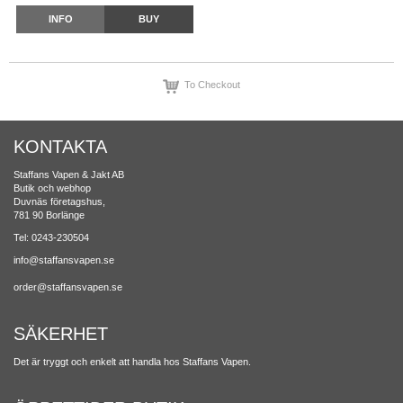
INFO
BUY
To Checkout
KONTAKTA
Staffans Vapen & Jakt AB
Butik och webhop
Duvnäs företagshus,
781 90 Borlänge
Tel: 0243-230504
info@staffansvapen.se
order@staffansvapen.se
SÄKERHET
Det är tryggt och enkelt att handla hos Staffans Vapen.