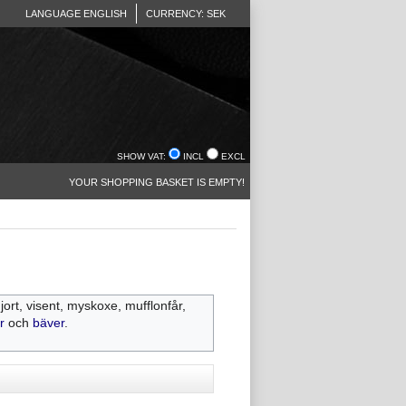
LANGUAGE ENGLISH
CURRENCY: SEK
SHOW VAT:
INCL
EXCL
YOUR SHOPPING BASKET IS EMPTY!
jort, visent, myskoxe, mufflonfår,
r
och
bäver
.