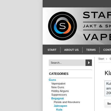
START
ABOUT US
TERMS
CONT
Start
Kl
CATEGORIES
Guns
Kul
Vapenpaket
New Guns
an
Hobby Airguns
20
Suppressors
Begagnat
Pistols and Revolvers
So
Jaktvapen
Kula