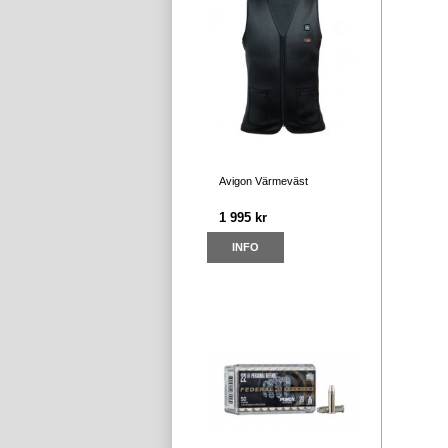
Avigon Värmeväst
1 995 kr
INFO