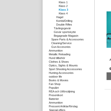
Klass 1
Klass 2
Klass 3
Klass 4
Hagel
Kombi/Drilling
Double Rifles
Tävlingsgevär
Gevär sportskytte
Begagnade Magasin
Spare Parts & Accessories
Cleaning/Service
Gun Accesories
Ammunition
Metallic Reloading
Hund tillbehör
A
Clothes & Shoes
Optics, Sights & Mounts
6
Sport Shooting Accessories
Hunting Accessories
outdoor life
Books & Movies
Fan Shop
Populärt
REA och Utförsäljning
Presentkort
Batterier
Ammunition
Pressent Artiklar/förslag
Special offers