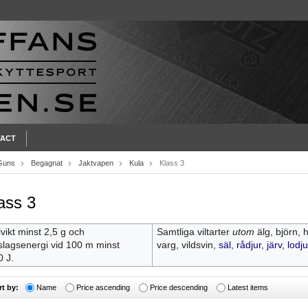
ACT
Guns
Begagnat
Jaktvapen
Kula
Klass 3
ass 3
vikt minst 2,5 g och
Samtliga viltarter
utom
älg, björn, h
slagsenergi vid 100 m minst
varg, vildsvin,
säl
,
rådjur
,
järv
,
lodju
0 J.
rt by:
Name
Price ascending
Price descending
Latest items