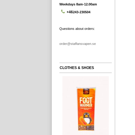
Weekdays 8am-12.00am
+46
243-230504
Questions about orders:
order@staffansvapen.se
CLOTHES & SHOES