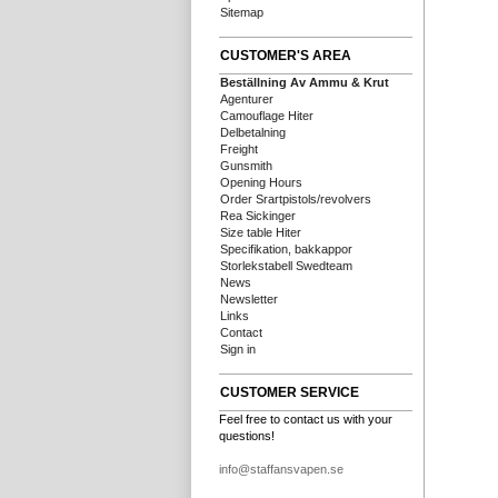
Sitemap
CUSTOMER'S AREA
Beställning Av Ammu & Krut
Agenturer
Camouflage Hiter
Delbetalning
Freight
Gunsmith
Opening Hours
Order Srartpistols/revolvers
Rea Sickinger
Size table Hiter
Specifikation, bakkappor
Storlekstabell Swedteam
News
Newsletter
Links
Contact
Sign in
CUSTOMER SERVICE
Feel free to contact us with your
questions!
info@staffansvapen.se