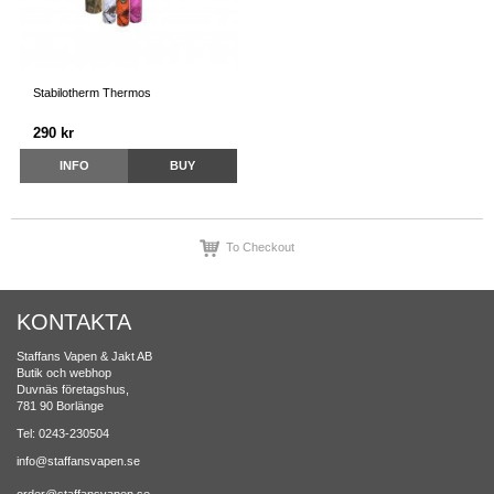
Stabilotherm Thermos
290 kr
INFO
BUY
To Checkout
KONTAKTA
Staffans Vapen & Jakt AB
Butik och webhop
Duvnäs företagshus,
781 90 Borlänge
Tel: 0243-230504
info@staffansvapen.se
order@staffansvapen.se