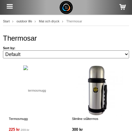
Start
outdoor life
Mat och dryck
Thermosar
Thermosar
Sort by:
Termosmugg
Slimline ståltermos
225 kr
300 kr
299 kr