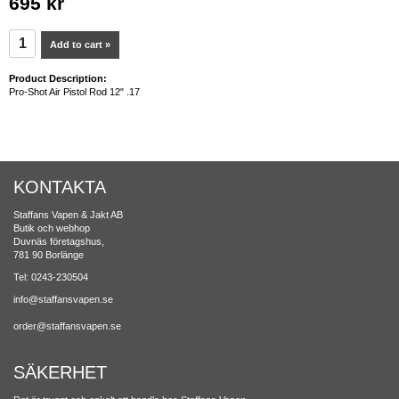
695 kr
Add to cart »
Product Description:
Pro-Shot Air Pistol Rod 12" .17
KONTAKTA
Staffans Vapen & Jakt AB
Butik och webhop
Duvnäs företagshus,
781 90 Borlänge
Tel: 0243-230504
info@staffansvapen.se
order@staffansvapen.se
SÄKERHET