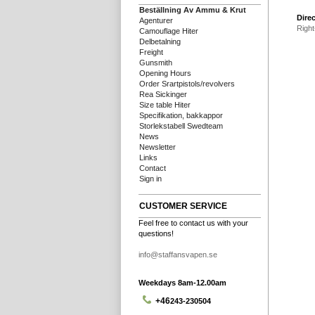
Beställning Av Ammu & Krut
Direc
Agenturer
Right
Camouflage Hiter
Delbetalning
Freight
Gunsmith
Opening Hours
Order Srartpistols/revolvers
Rea Sickinger
Size table Hiter
Specifikation, bakkappor
Storlekstabell Swedteam
News
Newsletter
Links
Contact
Sign in
CUSTOMER SERVICE
Feel free to contact us with your
questions!
info@staffansvapen.se
Weekdays 8am-12.00am
+46
243-230504