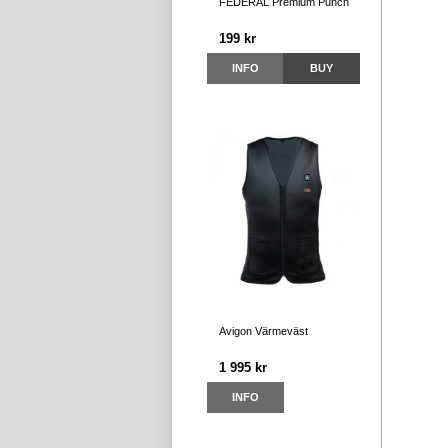
FEDERAL Premium Punch
199 kr
INFO
BUY
Avigon Värmeväst
1 995 kr
INFO