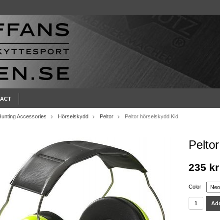
ACT
Hunting Accessories
Hörselskydd
Peltor
Peltor hörselskydd Kid
Pelto
235 kr
Color
Add