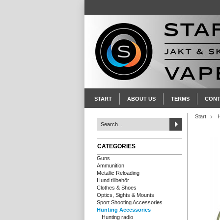
START
ABOUT US
TERMS
CONT
Start
CATEGORIES
Guns
Ammunition
Metallic Reloading
Hund tillbehör
Clothes & Shoes
Optics, Sights & Mounts
Sport Shooting Accessories
Hunting Accessories
Hunting radio