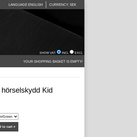
LANGUAGE ENGLISH
CURRENCY: SEK
SHOW VAT:
INCL
EXCL
YOUR SHOPPING BASKET IS EMPTY!
r hörselskydd Kid
 to cart »