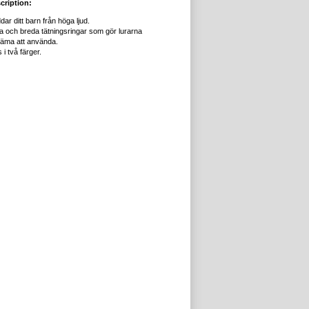
cription:
ar ditt barn från höga ljud.
a och breda tätningsringar som gör lurarna
äma att använda.
 i två färger.