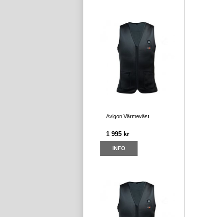
Avigon Värmeväst
1 995 kr
INFO