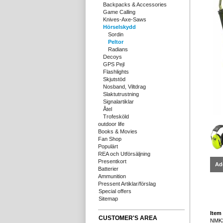
Backpacks & Accessories
Game Calling
Knives-Axe-Saws
Hörselskydd
Sordin
Peltor
Radians
Decoys
GPS Pejl
Flashlights
Skjutstöd
Nosband, Viltdrag
Slaktutrustning
Signalartiklar
Åtel
Trofesköld
outdoor life
Books & Movies
Fan Shop
Populärt
REA och Utförsäljning
Presentkort
Ad
Batterier
Ammunition
Pressent Artiklar/förslag
Special offers
Sitemap
Item 
CUSTOMER'S AREA
NMK