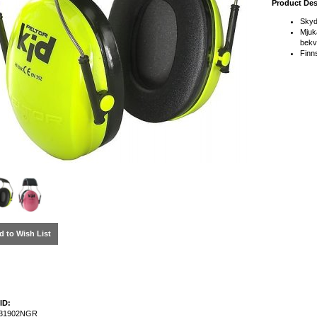
Product Des
Skydd
Mjuk
bekv
Finns
d to Wish List
ID:
31902NGR