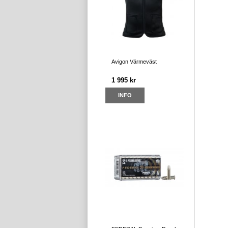
Avigon Värmeväst
1 995 kr
INFO