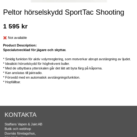
Peltor hörselskydd SportTac Shooting
1 595 kr
Not available
Product Description:
Specialutvecklad för jägare och skyttar.
* Smidig funktion för aktiv volymreglering, som motverkar abrupt avstängning av ljudet.
* Idealiskt hörselskydd för högfrekvent buller.
* Med de utbytbara ytterskalen går det lätt att byta färg på kåporna.
* Kan anslutas till jaktradio.
* Försedd med en automatisk avstängningsfunktion.
* Hopfällbar.
KONTAKTA
Staffans Vapen & Jakt AB
Butik och webhop
Duvnäs företagshus,