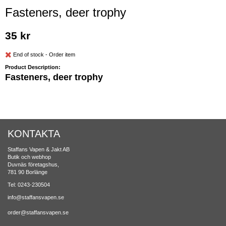
Fasteners, deer trophy
35 kr
End of stock - Order item
Product Description:
Fasteners, deer trophy
KONTAKTA
Staffans Vapen & Jakt AB
Butik och webhop
Duvnäs företagshus,
781 90 Borlänge
Tel: 0243-230504
info@staffansvapen.se
order@staffansvapen.se