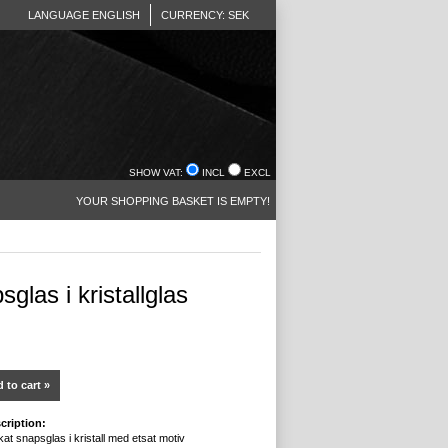
LANGUAGE ENGLISH
CURRENCY: SEK
SHOW VAT:
INCL
EXCL
YOUR SHOPPING BASKET IS EMPTY!
glas i kristallglas
 to cart »
cription:
kat snapsglas i kristall med etsat motiv