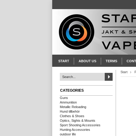
START
ABOUT US
TERMS
CONT
Start
P
CATEGORIES
Guns
Ammunition
Metallic Reloading
Hund tillbehör
Clothes & Shoes
Optics, Sights & Mounts
Sport Shooting Accessories
Hunting Accessories
outdoor life