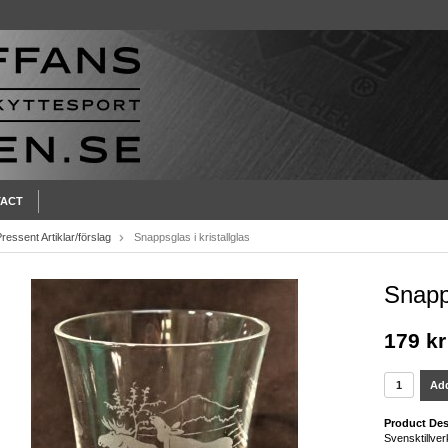
ACT
ressent Artiklar/förslag
Snappsglas i kristallglas
Snapps
179 kr
Add
Product Des
Svensktillver