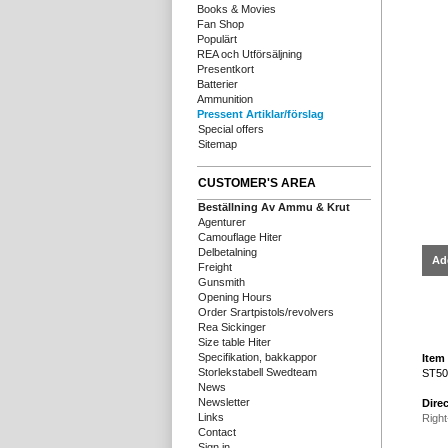
Books & Movies
Fan Shop
Populärt
REA och Utförsäljning
Presentkort
Batterier
Ammunition
Pressent Artiklar/förslag
Special offers
Sitemap
CUSTOMER'S AREA
Beställning Av Ammu & Krut
Agenturer
Camouflage Hiter
Delbetalning
Ad
Freight
Gunsmith
Opening Hours
Order Srartpistols/revolvers
Rea Sickinger
Size table Hiter
Specifikation, bakkappor
Item 
Storlekstabell Swedteam
ST5
News
Newsletter
Direc
Links
Right
Contact
Sign in