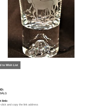
d to Wish List
ID:
09ÄLG
t link:
-click and copy the link address