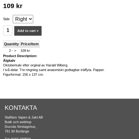
109 kr
Side
Add to cart »
Quantity
Price/item
2 -
>
109 kr
Product Description:
Älgkalv
Oktoberkalv efter orginal av Harald Wiberg.
I två delar. Tre-ringning samt anatomiskt godtagbar träffyta. Papper.
Figurformat: 156 x 137 cm.
KONTAKTA
Staffans Vapen & Jakt AB
Butik och webhop
Duvnäs företagshus,
781 90 Borlänge